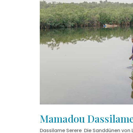
Mamadou Dassilame
Dassilame Serere Die Sanddünen von L