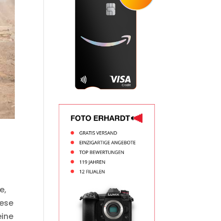
s
e,
iese
eine