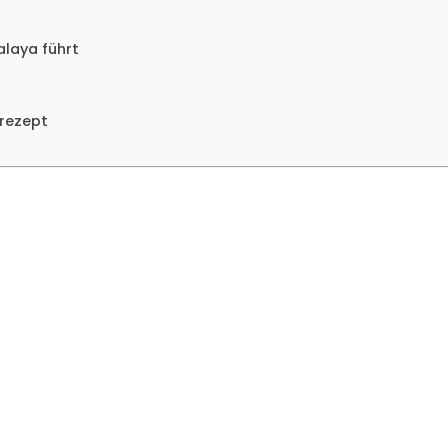
alaya führt
lrezept