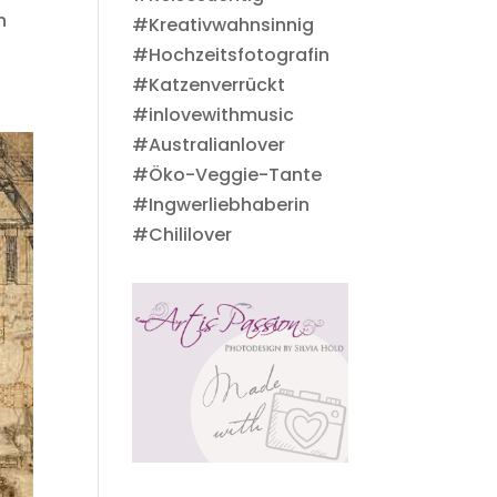
h
#Kreativwahnsinnig
#Hochzeitsfotografin
#Katzenverrückt
#inlovewithmusic
#Australianlover
#Öko-Veggie-Tante
#Ingwerliebhaberin
#Chililover