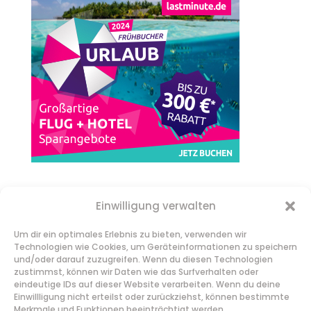
Einwilligung verwalten
Um dir ein optimales Erlebnis zu bieten, verwenden wir
Technologien wie Cookies, um Geräteinformationen zu speichern
und/oder darauf zuzugreifen. Wenn du diesen Technologien
zustimmst, können wir Daten wie das Surfverhalten oder
eindeutige IDs auf dieser Website verarbeiten. Wenn du deine
Einwillligung nicht erteilst oder zurückziehst, können bestimmte
Merkmale und Funktionen beeinträchtigt werden.