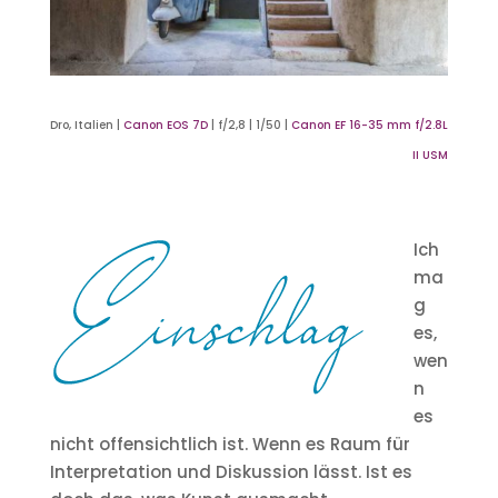
Dro, Italien |
Canon EOS 7D
| f/2,8 | 1/50 |
Canon EF 16-35 mm f/2.8L
II USM
Ich
ma
g
es,
wen
n
es
nicht offensichtlich ist. Wenn es Raum für
Interpretation und Diskussion lässt. Ist es