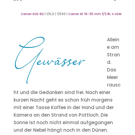
Canon EOS 6D
| f/6,3 | 1/500 |
Canon EF 16-35 mm f/2.8L II USM
Allein
e am
Stran
d.
Das
Meer
rausc
ht und die Gedanken sind frei. Nach einer
kurzen Nacht geht es schon früh morgens
mit einer Tasse Kaffee in der Hand und der
Kamera an den Strand von Pottloch. Die
Sonne ist noch nicht einmal aufgegangen
und der Nebel hängt noch in den Dünen.