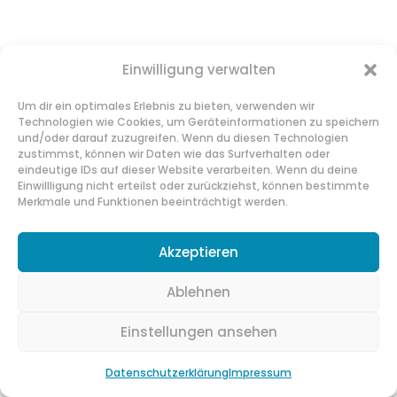
Einwilligung verwalten
Um dir ein optimales Erlebnis zu bieten, verwenden wir
Technologien wie Cookies, um Geräteinformationen zu speichern
und/oder darauf zuzugreifen. Wenn du diesen Technologien
zustimmst, können wir Daten wie das Surfverhalten oder
eindeutige IDs auf dieser Website verarbeiten. Wenn du deine
Einwillligung nicht erteilst oder zurückziehst, können bestimmte
Merkmale und Funktionen beeinträchtigt werden.
Akzeptieren
Ablehnen
Zuckerfest – Ende vom Ramadan
Zuckerfest - das Fastenbrechen nach dem
Einstellungen ansehen
Ramadan Eine süße VerlockungWenn der
Ramadan endet, endet die Fastenzeit der
Datenschutzerklärung
Impressum
Muslimie mit dem sogenannten "Eid al-Fitr",