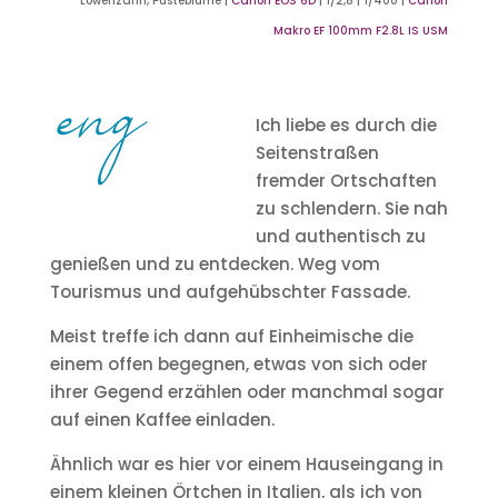
Löwenzahn, Pusteblume |
Canon EOS 6D
| f/2,8 | 1/400 |
Canon
Makro EF 100mm F2.8L IS USM
Ich liebe es durch die
Seitenstraßen
fremder Ortschaften
zu schlendern. Sie nah
und authentisch zu
genießen und zu entdecken. Weg vom
Tourismus und aufgehübschter Fassade.
Meist treffe ich dann auf Einheimische die
einem offen begegnen, etwas von sich oder
ihrer Gegend erzählen oder manchmal sogar
auf einen Kaffee einladen.
Ähnlich war es hier vor einem Hauseingang in
einem kleinen Örtchen in Italien, als ich von